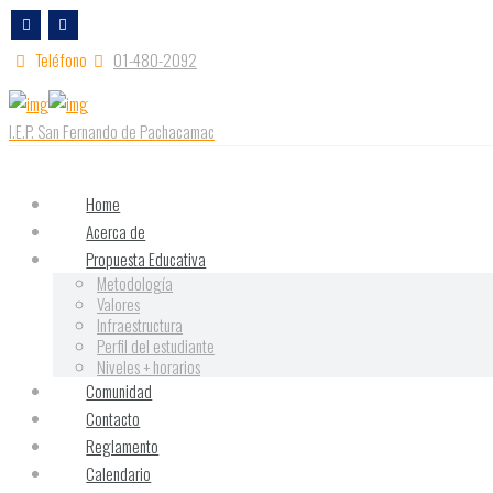
Teléfono
01-480-2092
I.E.P. San Fernando de Pachacamac
Select menu item
Home
Acerca de
Propuesta Educativa
Metodología
Valores
Infraestructura
Perfil del estudiante
Niveles + horarios
Comunidad
Contacto
Reglamento
Calendario