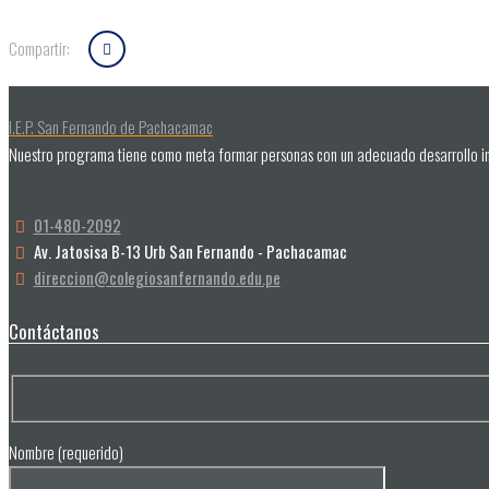
Compartir:
I.E.P. San Fernando de Pachacamac
Nuestro programa tiene como meta formar personas con un adecuado desarrollo i
01-480-2092
Av. Jatosisa B-13 Urb San Fernando - Pachacamac
direccion@colegiosanfernando.edu.pe
Contáctanos
Nombre (requerido)