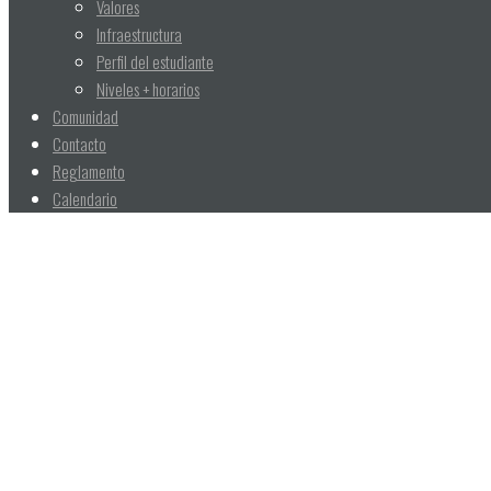
Valores
Infraestructura
Perfil del estudiante
Niveles + horarios
Comunidad
Contacto
Reglamento
Calendario